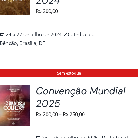
2024
R$
200,00
📅 24 a 27 de Julho de 2024 📍Catedral da
Bênção, Brasília, DF
Sem estoque
Convenção Mundial
2025
Faixa
R$
200,00
–
R$
250,00
de
preço:
📅 23 a 26 de Julho de 2025 📍Catedral da