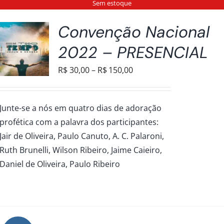
Sem estoque
Convenção Nacional
2022 – PRESENCIAL
Faixa
R$
30,00
–
R$
150,00
de
preço:
Junte-se a nós em quatro dias de adoração
R$30,00
profética com a palavra dos participantes:
através
Jair de Oliveira, Paulo Canuto, A. C. Palaroni,
R$150,00
Ruth Brunelli, Wilson Ribeiro, Jaime Caieiro,
Daniel de Oliveira, Paulo Ribeiro