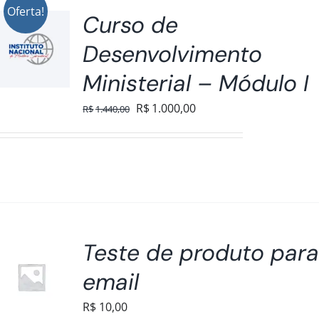
Oferta!
Curso de
Desenvolvimento
Ministerial – Módulo I
O
O
R$
1.000,00
R$
1.440,00
preço
preço
original
atual
era:
é:
R$1.440,00.
R$1.000,00.
Teste de produto par
email
R$
10,00