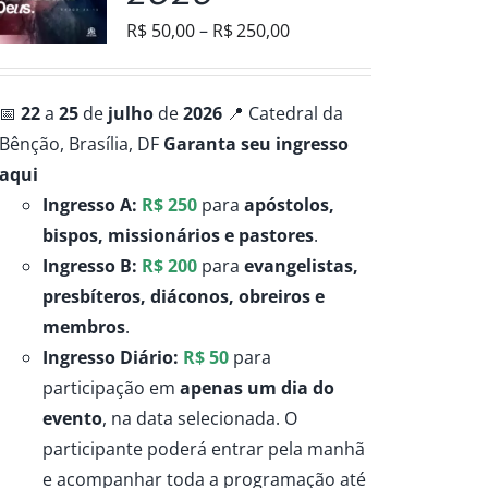
Faixa
R$
50,00
–
R$
250,00
de
preço:
📅
22
a
25
de
julho
de
2026
📍 Catedral da
R$50,00
Bênção, Brasília, DF
Garanta seu ingresso
através
aqui
R$250,00
Ingresso A:
R$ 250
para
apóstolos,
bispos, missionários e pastores
.
Ingresso B:
R$ 200
para
evangelistas,
presbíteros, diáconos, obreiros e
membros
.
Ingresso Diário:
R$ 50
para
participação em
apenas um dia do
evento
, na data selecionada. O
participante poderá entrar pela manhã
e acompanhar toda a programação até