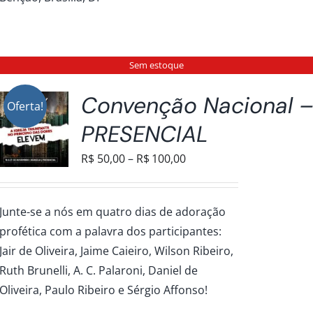
Sem estoque
Convenção Nacional 
Oferta!
PRESENCIAL
Faixa
R$
50,00
–
R$
100,00
de
preço:
Junte-se a nós em quatro dias de adoração
R$50,00
profética com a palavra dos participantes:
através
Jair de Oliveira, Jaime Caieiro, Wilson Ribeiro,
R$100,00
Ruth Brunelli, A. C. Palaroni, Daniel de
Oliveira, Paulo Ribeiro e Sérgio Affonso!