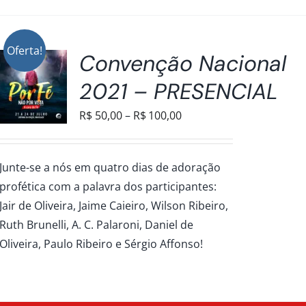
Oferta!
Convenção Nacional
2021 – PRESENCIAL
Faixa
R$
50,00
–
R$
100,00
de
preço:
S.
Junte-se a nós em quatro dias de adoração
R$50,00
profética com a palavra dos participantes:
através
Jair de Oliveira, Jaime Caieiro, Wilson Ribeiro,
R$100,00
Ruth Brunelli, A. C. Palaroni, Daniel de
AS
Oliveira, Paulo Ribeiro e Sérgio Affonso!