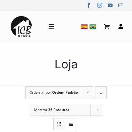
Ir
para
o
conteúdo
Alternar
de
navegação
Quem Somos
Loja
Notícias
Ordernar por
Ordem Padrão
Mídia
Mostrar
36 Produtos
Contato