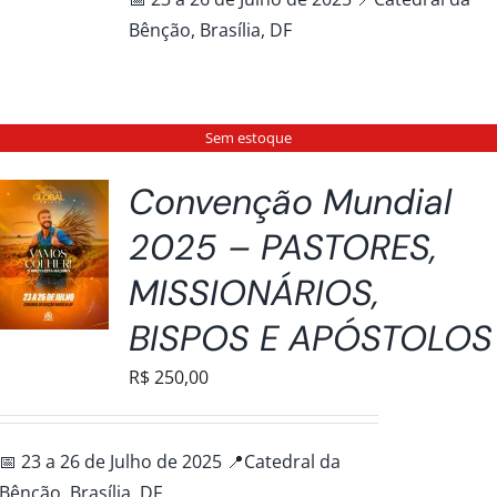
R$200,00
Bênção, Brasília, DF
através
R$250,00
Sem estoque
Convenção Mundial
2025 – PASTORES,
MISSIONÁRIOS,
BISPOS E APÓSTOLOS
R$
250,00
📅 23 a 26 de Julho de 2025 📍Catedral da
Bênção, Brasília, DF