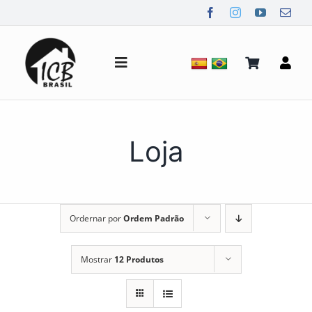
Ir
para
o
conteúdo
Alternar
de
navegação
Quem Somos
Loja
Notícias
Ordernar por
Ordem Padrão
Mídia
Mostrar
12 Produtos
Contato