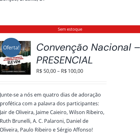
Sem estoque
Convenção Nacional 
Oferta!
PRESENCIAL
Faixa
R$
50,00
–
R$
100,00
de
preço:
Junte-se a nós em quatro dias de adoração
R$50,00
profética com a palavra dos participantes:
através
Jair de Oliveira, Jaime Caieiro, Wilson Ribeiro,
R$100,00
Ruth Brunelli, A. C. Palaroni, Daniel de
Oliveira, Paulo Ribeiro e Sérgio Affonso!