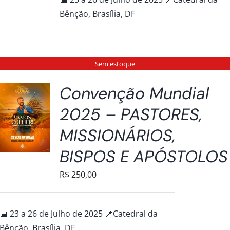
R$200,00
Bênção, Brasília, DF
através
R$250,00
Sem estoque
Convenção Mundial
2025 – PASTORES,
MISSIONÁRIOS,
BISPOS E APÓSTOLOS
R$
250,00
📅 23 a 26 de Julho de 2025 📍Catedral da
Bênção, Brasília, DF