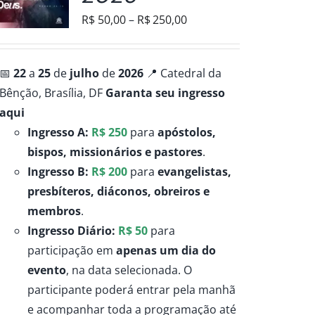
Faixa
R$
50,00
–
R$
250,00
de
preço:
📅
22
a
25
de
julho
de
2026
📍 Catedral da
R$50,00
Bênção, Brasília, DF
Garanta seu ingresso
através
aqui
R$250,00
Ingresso A:
R$ 250
para
apóstolos,
bispos, missionários e pastores
.
Ingresso B:
R$ 200
para
evangelistas,
presbíteros, diáconos, obreiros e
membros
.
Ingresso Diário:
R$ 50
para
participação em
apenas um dia do
evento
, na data selecionada. O
participante poderá entrar pela manhã
e acompanhar toda a programação até