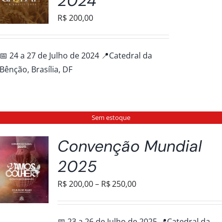
2024
R$
200,00
📅 24 a 27 de Julho de 2024 📍Catedral da
Bênção, Brasília, DF
Sem estoque
Convenção Mundial
2025
Faixa
R$
200,00
–
R$
250,00
de
preço:
📅 23 a 26 de Julho de 2025 📍Catedral da