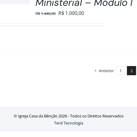
Ministerial – Módulo I
O
O
R$
1.000,00
R$
1.440,00
preço
preço
original
atual
era:
é:
R$1.440,00.
R$1.000,00.
Anterior
1
2
© Igreja Casa da Bênção
2026 - Todos os Direitos Reservados
Tenil Tecnologia