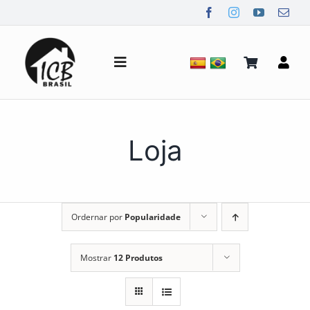
Ir
para
o
conteúdo
Alternar
de
navegação
Quem Somos
Loja
Notícias
Ordernar por
Popularidade
Mídia
Mostrar
12 Produtos
Contato