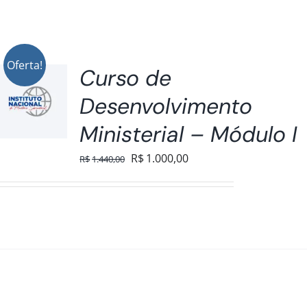
Oferta!
Curso de
Desenvolvimento
Ministerial – Módulo I
O
O
R$
1.000,00
R$
1.440,00
preço
preço
original
atual
era:
é:
R$1.440,00.
R$1.000,00.