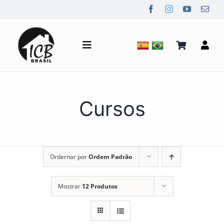
Ir
para
o
conteúdo
Alternar
de
navegação
Quem Somos
Cursos
Notícias
Ordernar por
Ordem Padrão
Mídia
Mostrar
12 Produtos
Contato