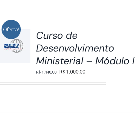
Oferta!
Curso de
Desenvolvimento
Ministerial – Módulo I
O
O
R$
1.000,00
R$
1.440,00
preço
preço
original
atual
era:
é:
R$1.440,00.
R$1.000,00.