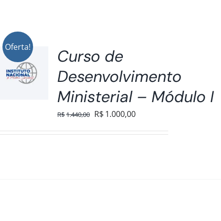
Oferta!
Curso de
Desenvolvimento
Ministerial – Módulo I
O
O
R$
1.000,00
R$
1.440,00
preço
preço
original
atual
era:
é:
R$1.440,00.
R$1.000,00.