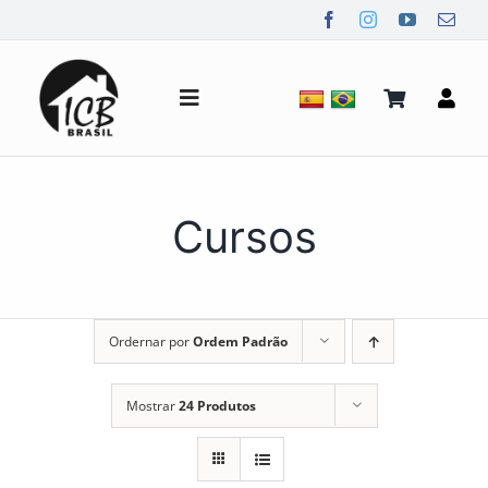
Ir
para
o
conteúdo
Alternar
de
navegação
Quem Somos
Cursos
Notícias
Ordernar por
Ordem Padrão
Mídia
Mostrar
24 Produtos
Contato