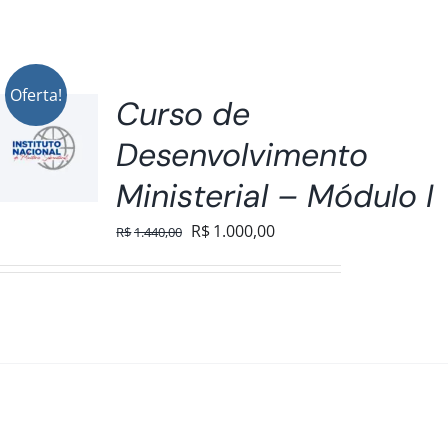
Oferta!
Curso de
Desenvolvimento
Ministerial – Módulo I
O
O
R$
1.000,00
R$
1.440,00
preço
preço
original
atual
era:
é:
R$1.440,00.
R$1.000,00.