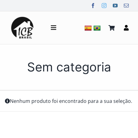
Ir
para
o
conteúdo
Alternar
de
navegação
Quem Somos
Sem categoria
Notícias
Mídia
Nenhum produto foi encontrado para a sua seleção.
Contato