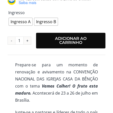
Saiba mais

Ingresso
Ingresso A
Ingresso B
ADICIONAR AO
CARRINHO
Convenção
Mundial
2025
Prepare-se para um momento de
quantidade
renovação e avivamento na CONVENÇÃO
NACIONAL DAS IGREJAS CASA DA BÊNÇÃO
com o tema
Vamos Colher! O fruto esta
maduro.
Acontecerá de 23 a 26 de julho em
Brasília.
Junte-se a pastores e líderes de todo o país