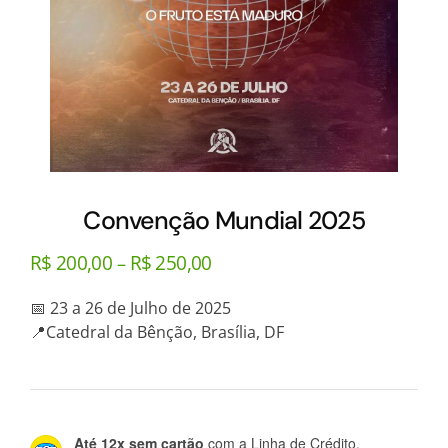
Convenção Mundial 2025
Faixa
R$
200,00
R$
250,00
–
de
preço:
📅 23 a 26 de Julho de 2025
R$200,00
📍Catedral da Bênção, Brasília, DF
através
R$250,00
Até 12x sem cartão
com a Linha de Crédito.