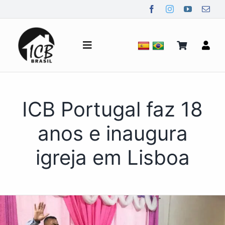
Ir
para
o
conteúdo
Alternar
de
navegação
Quem Somos
ICB Portugal faz 18
Notícias
anos e inaugura
igreja em Lisboa
Mídia
Contato