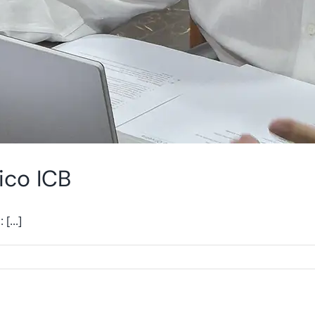
ico ICB
[...]