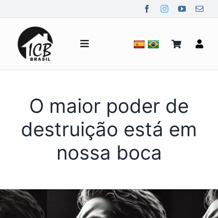
Ir
para
o
conteúdo
Alternar
de
navegação
Quem Somos
O maior poder de
Notícias
destruição está em
nossa boca
Mídia
Contato