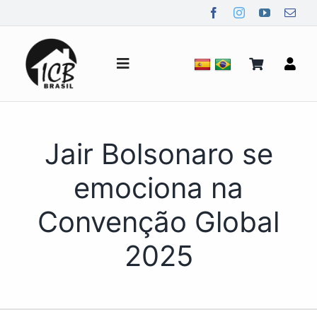
Ir
para
o
conteúdo
Alternar
de
navegação
Quem Somos
Jair Bolsonaro se
Notícias
emociona na
Convenção Global
Mídia
2025
Contato