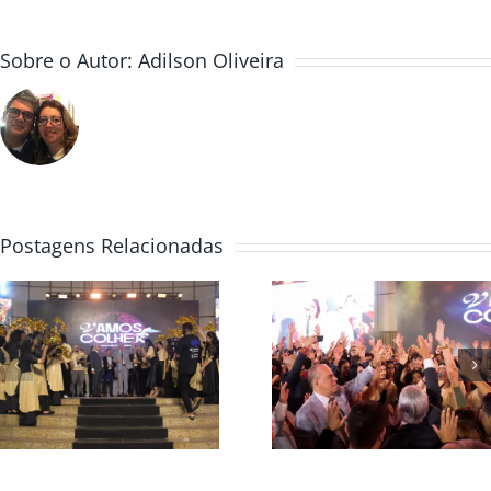
Sobre o Autor:
Adilson Oliveira
Postagens Relacionadas
Missão Angol
Casa da Bênção
Quando o
abre Convenção
Chamado Fal
Global 2025
Mais Alto