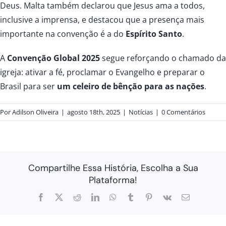
Deus. Malta também declarou que Jesus ama a todos,
inclusive a imprensa, e destacou que a presença mais
importante na convenção é a do
Espírito Santo
.
A
Convenção Global 2025
segue reforçando o chamado da
igreja: ativar a fé, proclamar o Evangelho e preparar o
Brasil para ser
um celeiro de bênção para as nações
.
Por
Adilson Oliveira
|
agosto 18th, 2025
|
Notícias
|
0 Comentários
Compartilhe Essa História, Escolha a Sua
Plataforma!
Facebook
X
Reddit
LinkedIn
WhatsApp
Tumblr
Pinterest
Vk
E-
mail