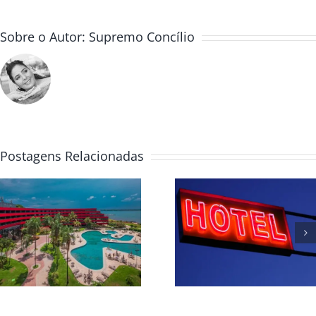
Sobre o Autor:
Supremo Concílio
Postagens Relacionadas
Relação de Hot
Relação de Hotéis
para Cotação 
para Convenção
Hospedagem p
Global ICB
a Convençã
Mundial