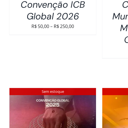
Convenção ICB
C
Global 2026
Mun
M
Faixa
R$
50,00
–
R$
250,00
de
preço:
R$50,00
através
R$250,00
Sem estoque