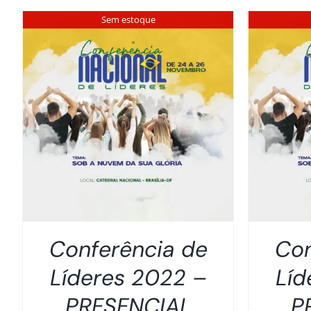
Sem estoque
DETALHES
Conferência de
Con
Líderes 2022 –
Líd
PRESENCIAL
P