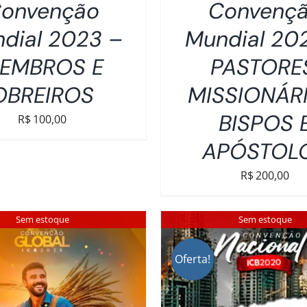
onvenção
Convenç
dial 2023 –
Mundial 20
EMBROS E
PASTORE
OBREIROS
MISSIONÁRI
BISPOS 
R$
100,00
APÓSTOL
R$
200,00
Sem estoque
Sem estoque
Oferta!