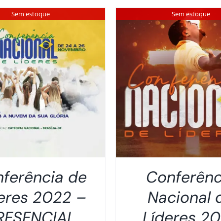
Sem estoque
Sem estoque
DETALHES
DETALHES
ferência de
Conferênc
eres 2022 –
Nacional 
RESENCIAL
Líderes 2