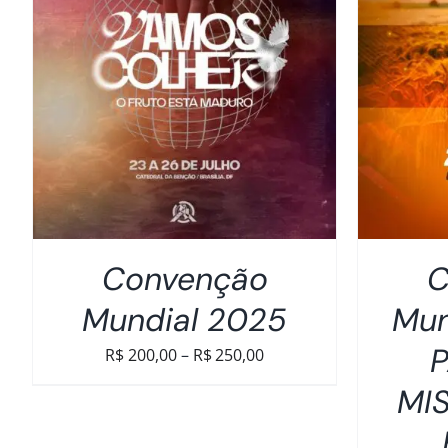
DETALHES
Convenção
C
Mundial 2025
Mun
P
Faixa
R$
200,00
–
R$
250,00
de
MI
preço:
R$200,00