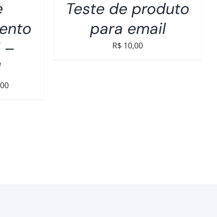
e
Teste de produto
ento
para email
l –
R$
10,00
I
O
,00
preço
atual
é:
00.
R$1.000,00.