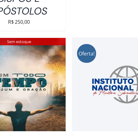
PÓSTOLOS
R$
250,00
Sem estoque
Oferta!
CIONAR AO CARRINHO
/
DETALHES
DETALHES