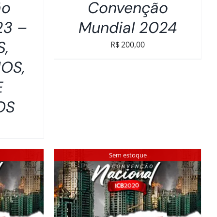
ão
Convenção
23 –
Mundial 2024
S,
R$
200,00
OS,
E
OS
Sem estoque