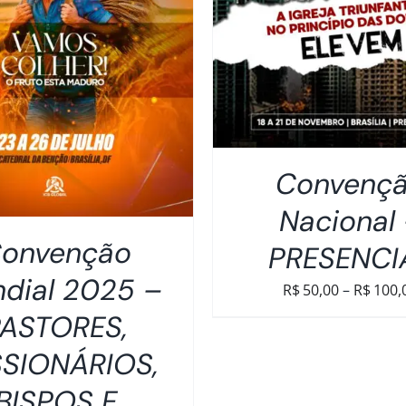
DETALHES
DETALHES
Convenç
Nacional
onvenção
PRESENCI
dial 2025 –
R$
50,00
–
R$
100,
ASTORES,
SSIONÁRIOS,
BISPOS E