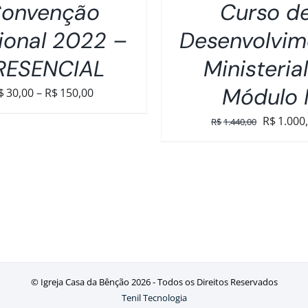
onvenção
Curso d
ional 2022 –
Desenvolvim
RESENCIAL
Ministeria
Módulo 
Faixa
$
30,00
–
R$
150,00
de
O
R$
1.000
R$
1.440,00
preço:
preço
R$30,00
original
através
era:
R$150,00
R$1.440,
© Igreja Casa da Bênção
2026 - Todos os Direitos Reservados
Tenil Tecnologia