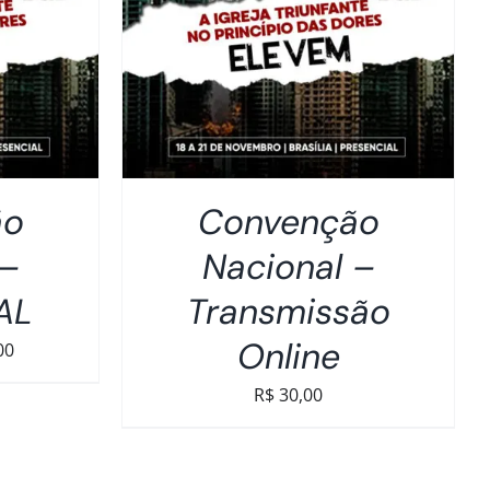
ão
Convenção
 –
Nacional –
AL
Transmissão
Online
Faixa
00
de
R$
30,00
preço:
R$50,00
através