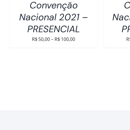
Convenção
C
Nacional 2021 –
Nac
PRESENCIAL
P
Faixa
R$
50,00
–
R$
100,00
R
de
preço:
R$50,00
através
R$100,00