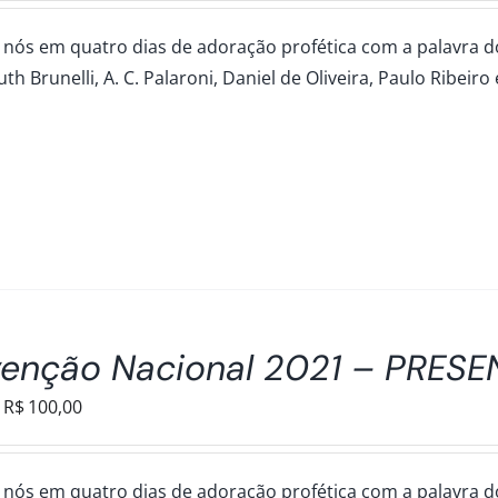
preço:
 nós em quatro dias de adoração profética com a palavra dos 
R$50,00
uth Brunelli, A. C. Palaroni, Daniel de Oliveira, Paulo Ribeiro
através
R$100,00
enção Nacional 2021 – PRESE
Faixa
R$
100,00
de
preço:
 nós em quatro dias de adoração profética com a palavra dos 