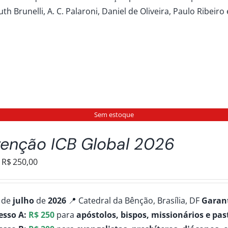
R$50,00
uth Brunelli, A. C. Palaroni, Daniel de Oliveira, Paulo Ribeiro
através
R$100,00
Sem estoque
enção ICB Global 2026
Faixa
R$
250,00
de
preço:
de
julho
de
2026
📍 Catedral da Bênção, Brasília, DF
Garant
R$50,00
esso A:
R$ 250
para
apóstolos, bispos, missionários e pas
através