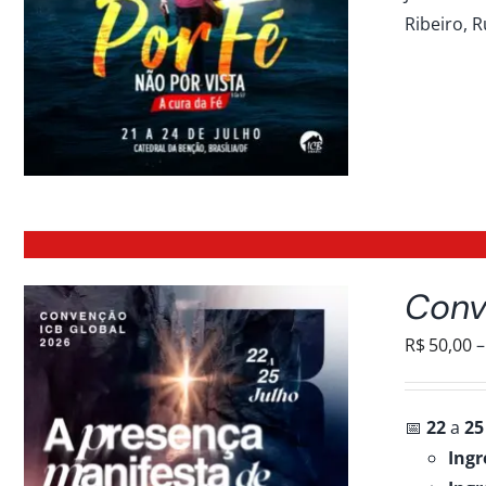
Ribeiro, R
Conv
R$
50,00
–
📅
22
a
25
Ingr