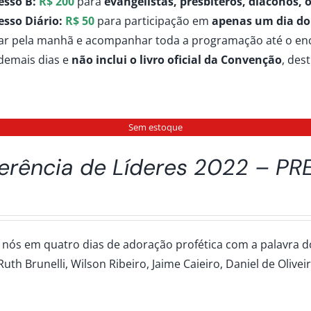
esso B:
R$ 200
para
evangelistas, presbíteros, diáconos,
R$250,00
esso Diário:
R$ 50
para participação em
apenas um dia do
ar pela manhã e acompanhar toda a programação até o enc
demais dias e
não inclui o livro oficial da Convenção
, des
Sem estoque
erência de Líderes 2022 – PRE
 nós em quatro dias de adoração profética com a palavra dos 
Ruth Brunelli, Wilson Ribeiro, Jaime Caieiro, Daniel de Olivei