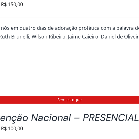
Faixa
R$
150,00
de
preço:
 nós em quatro dias de adoração profética com a palavra dos 
R$30,00
Ruth Brunelli, Wilson Ribeiro, Jaime Caieiro, Daniel de Olivei
através
R$150,00
Sem estoque
enção Nacional – PRESENCIA
Faixa
R$
100,00
de