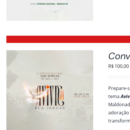
Conv
R$
100,00
Prepare-
tema
Avi
Maldonado
adoração 
transform