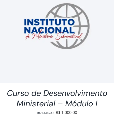
Curso de Desenvolvimento
Ministerial – Módulo I
O
O
R$
1.000,00
R$
1.440,00