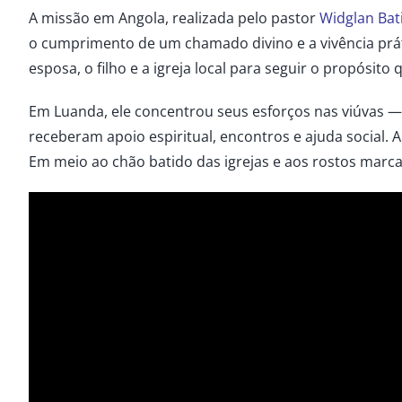
A
missão em Angola
, realizada pelo pastor
Widglan Bat
o cumprimento de um chamado divino e a vivência pr
esposa, o filho e a igreja local para seguir o propósito
Em Luanda, ele concentrou seus esforços nas viúvas —
receberam apoio espiritual, encontros e ajuda social. 
Em meio ao chão batido das igrejas e aos rostos marca