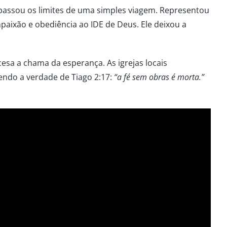
passou os limites de uma simples viagem. Representou
paixão e obediência ao IDE de Deus. Ele deixou a
sa a chama da esperança. As igrejas locais
vendo a verdade de Tiago 2:17:
“a fé sem obras é morta.”