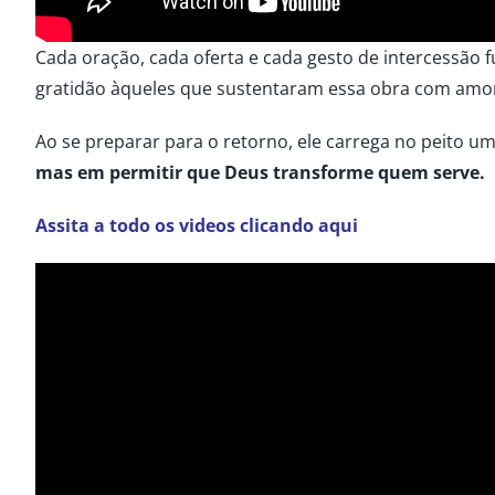
Cada oração, cada oferta e cada gesto de intercessã
gratidão àqueles que sustentaram essa obra com amo
Ao se preparar para o retorno, ele carrega no peito u
mas em permitir que Deus transforme quem serve.
Assita a todo os videos clicando aqui