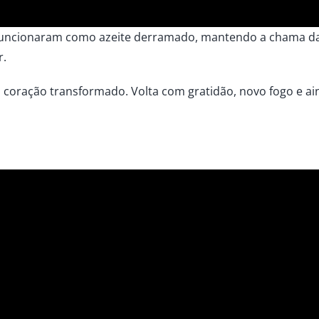
o funcionaram como azeite derramado, mantendo a chama d
r.
m coração transformado. Volta com gratidão, novo fogo e a