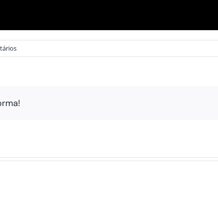
tários
orma!