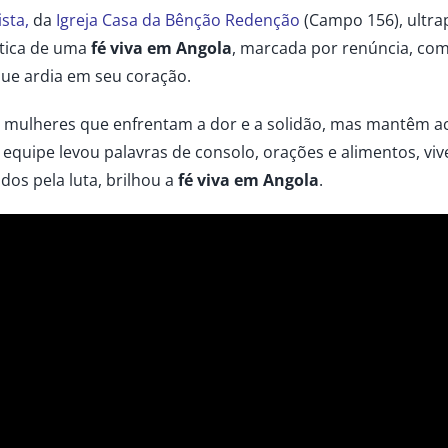
ista,
da
Igreja Casa da Bênção Redenção
(Campo 156), ultra
ática de uma
fé viva em Angola
, marcada por renúncia, com
 que ardia em seu coração.
 mulheres que enfrentam a dor e a solidão, mas mantêm ace
A equipe levou palavras de consolo, orações e alimentos, vi
dos pela luta, brilhou a
fé viva em Angola
.