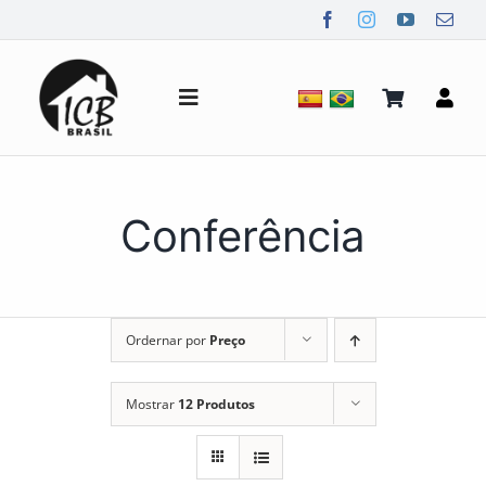
Ir
para
o
conteúdo
Alternar
de
navegação
Quem Somos
Conferência
Notícias
Ordernar por
Preço
Mídia
Mostrar
12 Produtos
Contato