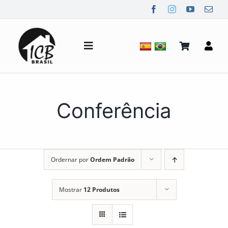
Ir
para
o
conteúdo
Alternar
de
navegação
Quem Somos
Conferência
Notícias
Ordernar por
Ordem Padrão
Mídia
Mostrar
12 Produtos
Contato