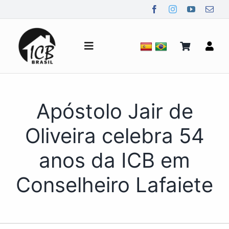
Ir
para
o
conteúdo
Alternar
de
navegação
Quem Somos
Apóstolo Jair de
Notícias
Oliveira celebra 54
anos da ICB em
Mídia
Conselheiro Lafaiete
Contato