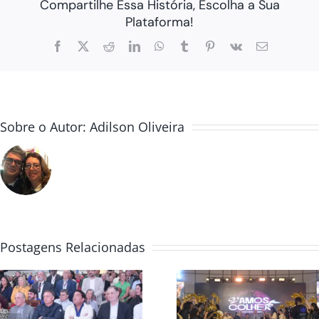
Compartilhe Essa História, Escolha a Sua
Plataforma!
Facebook
X
Reddit
LinkedIn
WhatsApp
Tumblr
Pinterest
Vk
E-
mail
Sobre o Autor:
Adilson Oliveira
Postagens Relacionadas