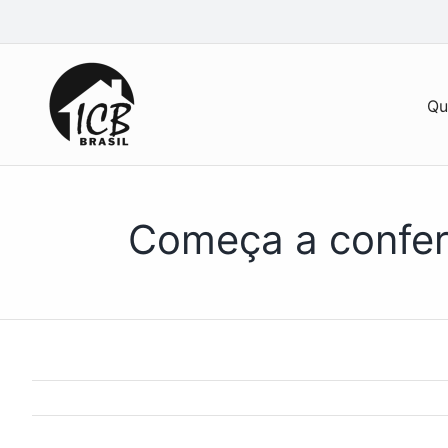
Ir
para
o
conteúdo
Qu
Começa a confer