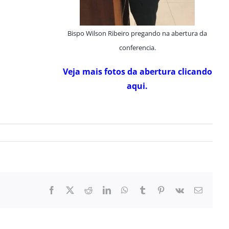
Bispo Wilson Ribeiro pregando na abertura da
conferencia.
Veja mais fotos da abertura clicando
aqui.
Facebook
X
Reddit
LinkedIn
WhatsApp
Tumblr
Pinterest
Vk
E-
mail