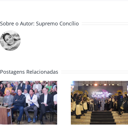
Sobre o Autor:
Supremo Concílio
Postagens Relacionadas
Convenção Global
Casa da Bênç
2025 colheita e
abre Convenç
avivamento
Global 2025