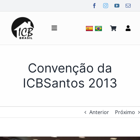
Ir
para
o
conteúdo
Alternar
de
navegação
Quem Somos
Convenção da
Notícias
ICBSantos 2013
Mídia
Anterior
Próximo
Contato