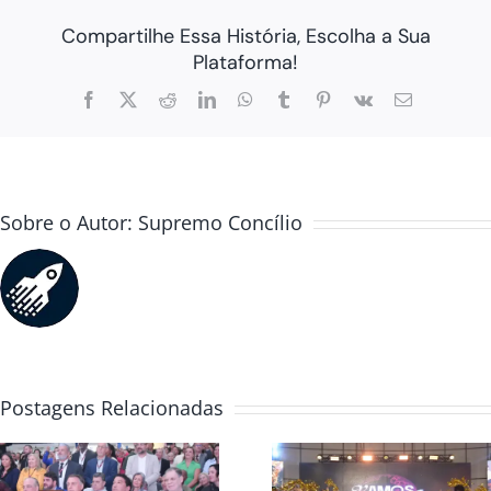
Compartilhe Essa História, Escolha a Sua
Plataforma!
Facebook
X
Reddit
LinkedIn
WhatsApp
Tumblr
Pinterest
Vk
E-
mail
Sobre o Autor:
Supremo Concílio
Postagens Relacionadas