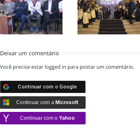
Convenção Global
Casa da Bênç
2025 colheita e
abre Convenç
avivamento
Global 2025
Deixar um comentário
Você precise estar
logged in
para postar um comentário.
Continuar com o
Google
Continuar com a
Microsoft
Continuar com o
Yahoo