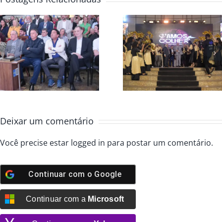
Convenção Global
Casa da Bênç
2025 colheita e
abre Convenç
avivamento
Global 2025
Deixar um comentário
Você precise estar
logged in
para postar um comentário.
Continuar com o
Google
Continuar com a
Microsoft