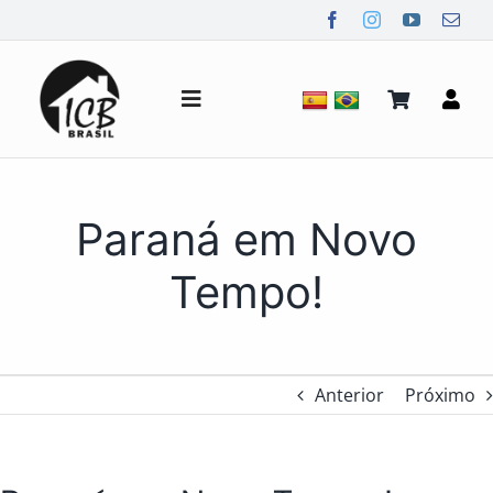
Ir
para
o
conteúdo
Alternar
de
navegação
Quem Somos
Paraná em Novo
Notícias
Tempo!
Mídia
Anterior
Próximo
Contato