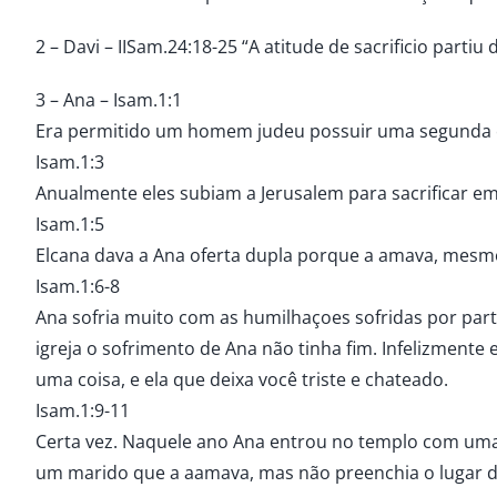
2 – Davi – IISam.24:18-25 “A atitude de sacrificio par
3 – Ana – Isam.1:1
Era permitido um homem judeu possuir uma segunda es
Isam.1:3
Anualmente eles subiam a Jerusalem para sacrificar e
Isam.1:5
Elcana dava a Ana oferta dupla porque a amava, mesmo
Isam.1:6-8
Ana sofria muito com as humilhaçoes sofridas por parte
igreja o sofrimento de Ana não tinha fim. Infelizmente
uma coisa, e ela que deixa você triste e chateado.
Isam.1:9-11
Certa vez. Naquele ano Ana entrou no templo com uma 
um marido que a aamava, mas não preenchia o lugar de