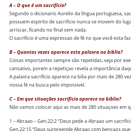
A – O que é um sacrifício?
Segundo o dicionario Aurelio da língua portuguesa, sa
possuem espirito de sacrificio nunca se movem do lu
arriscar, ficando no final sem nada.
O sacrificio é uma expressao de fé no que você esta f
B – Quantas vezes aparece esta palavra na biblia?
Coisas importantes sempre são repetidas, veja por ex
cansativo, porem a repetiçao revela a importância daq
A palavra sacrificio aparece na bilia por mais de 280 
nossa fé na busca pelo impossivel.
C – Em que situações sacrificio aparece na biblia?
Não vamos colocar aqui as mais de 280 situaçoes em q
1 – Abraao – Gen.22:2 “Deus pede a Abraao um sacrific
Gen.22:15 “Deus surpreende Abraao com bençaos que