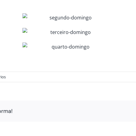
ios
orma!