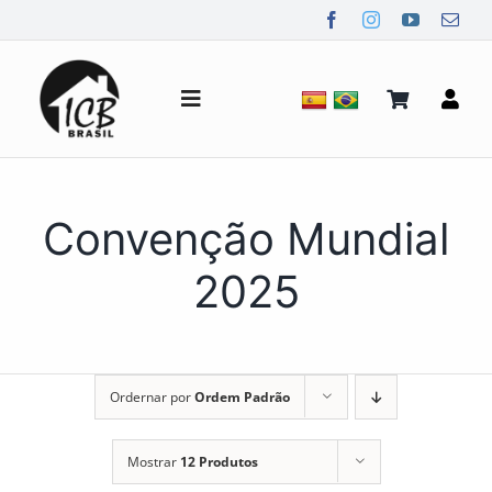
Ir
para
o
conteúdo
Alternar
de
navegação
Quem Somos
Convenção Mundial
Notícias
2025
Mídia
Ordernar por
Ordem Padrão
Contato
Mostrar
12 Produtos