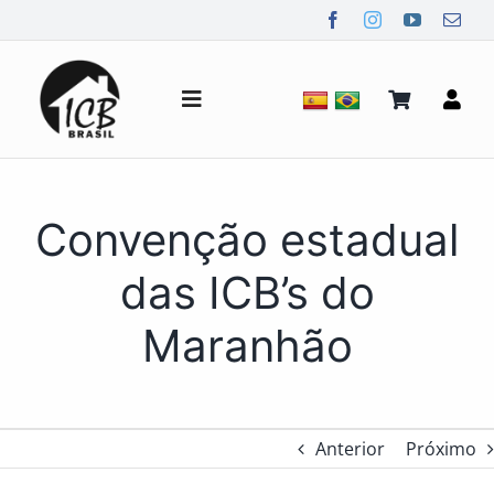
Ir
para
o
conteúdo
Alternar
de
navegação
Quem Somos
Convenção estadual
Notícias
das ICB’s do
Maranhão
Mídia
Contato
Anterior
Próximo