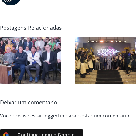
Postagens Relacionadas
Convenção Global
Casa da Bênç
2025 colheita e
abre Convenç
avivamento
Global 2025
Deixar um comentário
Você precise estar
logged in
para postar um comentário.
Continuar com o
Google