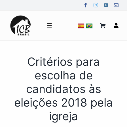
Ir
para
o
conteúdo
Alternar
de
navegação
Quem Somos
Critérios para
Notícias
escolha de
candidatos às
Mídia
eleições 2018 pela
Contato
igreja