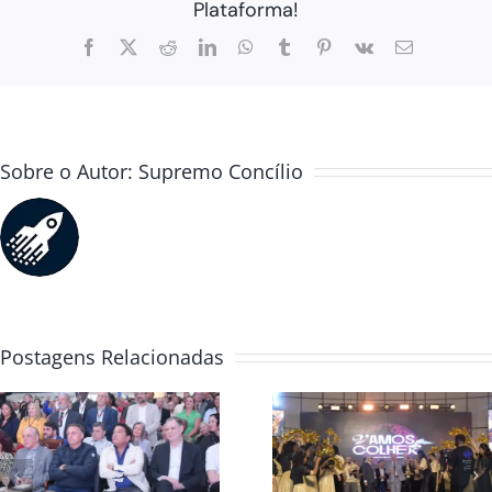
Plataforma!
Facebook
X
Reddit
LinkedIn
WhatsApp
Tumblr
Pinterest
Vk
E-
mail
Sobre o Autor:
Supremo Concílio
Postagens Relacionadas
Convenção Global
Casa da Bênç