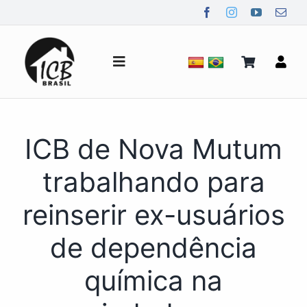
Ir
para
o
conteúdo
Alternar
de
navegação
Quem Somos
ICB de Nova Mutum
Notícias
trabalhando para
reinserir ex-usuários
Mídia
de dependência
Contato
química na