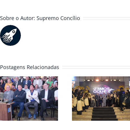
Sobre o Autor:
Supremo Concílio
Postagens Relacionadas
Convenção Global
Casa da Bênç
2025 colheita e
abre Convenç
avivamento
Global 2025