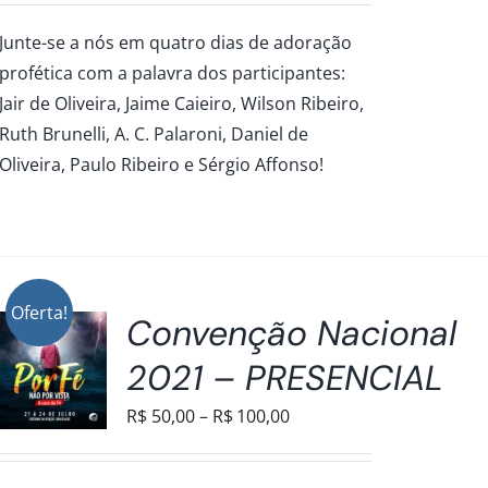
preço:
Junte-se a nós em quatro dias de adoração
R$50,00
profética com a palavra dos participantes:
através
Jair de Oliveira, Jaime Caieiro, Wilson Ribeiro,
R$100,00
Ruth Brunelli, A. C. Palaroni, Daniel de
Oliveira, Paulo Ribeiro e Sérgio Affonso!
Oferta!
Convenção Nacional
2021 – PRESENCIAL
Faixa
R$
50,00
–
R$
100,00
de
preço:
S.