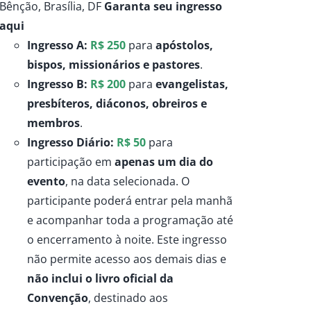
Bênção, Brasília, DF
Garanta seu ingresso
através
aqui
R$250,00
Ingresso A:
R$ 250
para
apóstolos,
bispos, missionários e pastores
.
Ingresso B:
R$ 200
para
evangelistas,
presbíteros, diáconos, obreiros e
membros
.
Ingresso Diário:
R$ 50
para
participação em
apenas um dia do
evento
, na data selecionada. O
participante poderá entrar pela manhã
e acompanhar toda a programação até
o encerramento à noite. Este ingresso
não permite acesso aos demais dias e
não inclui o livro oficial da
Convenção
, destinado aos