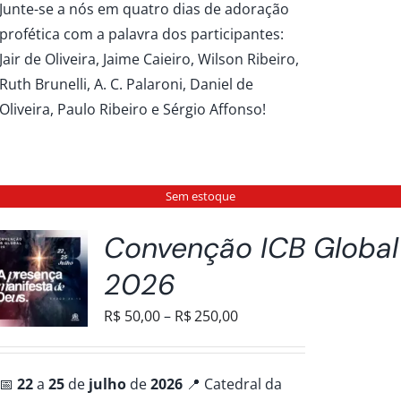
Junte-se a nós em quatro dias de adoração
R$50,00
profética com a palavra dos participantes:
através
Jair de Oliveira, Jaime Caieiro, Wilson Ribeiro,
R$100,00
Ruth Brunelli, A. C. Palaroni, Daniel de
AS
Oliveira, Paulo Ribeiro e Sérgio Affonso!
Sem estoque
Convenção ICB Global
2026
Faixa
R$
50,00
–
R$
250,00
de
preço:
📅
22
a
25
de
julho
de
2026
📍 Catedral da
R$50,00