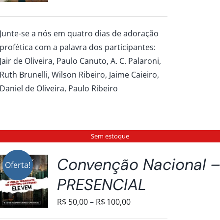
de
preço:
Junte-se a nós em quatro dias de adoração
R$30,00
profética com a palavra dos participantes:
através
Jair de Oliveira, Paulo Canuto, A. C. Palaroni,
R$150,00
Ruth Brunelli, Wilson Ribeiro, Jaime Caieiro,
Daniel de Oliveira, Paulo Ribeiro
Sem estoque
Convenção Nacional 
Oferta!
PRESENCIAL
Faixa
R$
50,00
–
R$
100,00
de