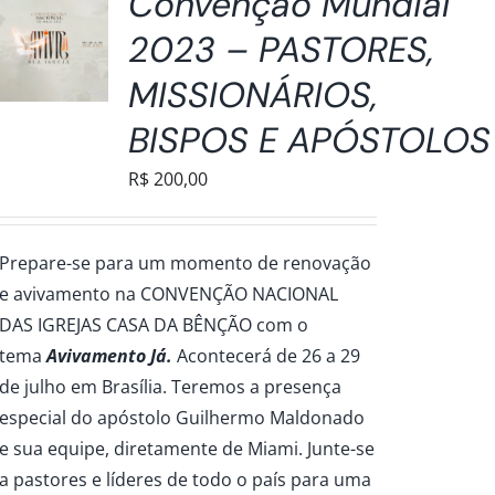
Convenção Mundial
2023 – PASTORES,
MISSIONÁRIOS,
BISPOS E APÓSTOLOS
R$
200,00
Prepare-se para um momento de renovação
e avivamento na CONVENÇÃO NACIONAL
DAS IGREJAS CASA DA BÊNÇÃO com o
tema
Avivamento Já.
Acontecerá de 26 a 29
de julho em Brasília. Teremos a presença
especial do apóstolo Guilhermo Maldonado
e sua equipe, diretamente de Miami. Junte-se
a pastores e líderes de todo o país para uma