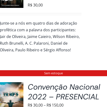
R$
30,00
Junte-se a nós em quatro dias de adoração
profética com a palavra dos participantes:
Jair de Oliveira, Jaime Caieiro, Wilson Ribeiro,
Ruth Brunelli, A. C. Palaroni, Daniel de
Oliveira, Paulo Ribeiro e Sérgio Affonso!
Sem estoque
Convenção Nacional
2022 – PRESENCIAL
Faixa
R$
30,00
–
R$
150,00