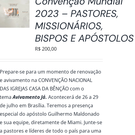
Convenção Mundial
2023 – PASTORES,
MISSIONÁRIOS,
BISPOS E APÓSTOLOS
R$
200,00
Prepare-se para um momento de renovação
e avivamento na CONVENÇÃO NACIONAL
DAS IGREJAS CASA DA BÊNÇÃO com o
tema
Avivamento Já.
Acontecerá de 26 a 29
de julho em Brasília. Teremos a presença
especial do apóstolo Guilhermo Maldonado
e sua equipe, diretamente de Miami. Junte-se
a pastores e líderes de todo o país para uma