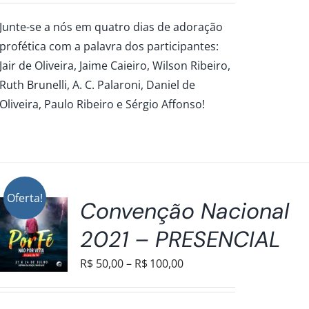
preço:
Junte-se a nós em quatro dias de adoração
R$50,00
profética com a palavra dos participantes:
através
Jair de Oliveira, Jaime Caieiro, Wilson Ribeiro,
R$100,00
Ruth Brunelli, A. C. Palaroni, Daniel de
Oliveira, Paulo Ribeiro e Sérgio Affonso!
Oferta!
Convenção Nacional
2021 – PRESENCIAL
Faixa
R$
50,00
–
R$
100,00
de
preço:
S.