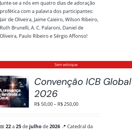
Junte-se a nós em quatro dias de adoração
R$50,00
profética com a palavra dos participantes:
através
Jair de Oliveira, Jaime Caieiro, Wilson Ribeiro,
R$100,00
Ruth Brunelli, A. C. Palaroni, Daniel de
AS
Oliveira, Paulo Ribeiro e Sérgio Affonso!
Sem estoque
Convenção ICB Global
2026
Faixa
R$
50,00
–
R$
250,00
de
preço:
📅
22
a
25
de
julho
de
2026
📍 Catedral da
R$50,00