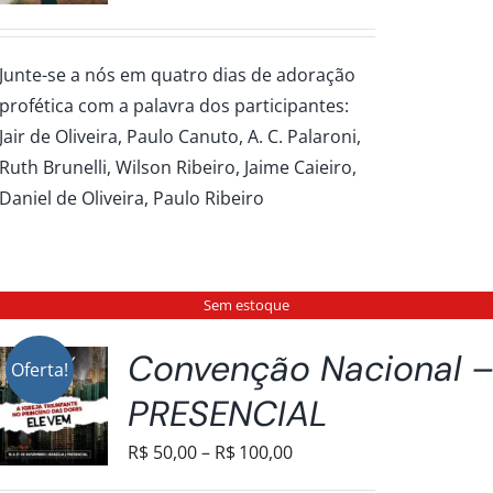
de
preço:
Junte-se a nós em quatro dias de adoração
R$30,00
profética com a palavra dos participantes:
através
Jair de Oliveira, Paulo Canuto, A. C. Palaroni,
R$150,00
Ruth Brunelli, Wilson Ribeiro, Jaime Caieiro,
Daniel de Oliveira, Paulo Ribeiro
Sem estoque
Convenção Nacional 
Oferta!
PRESENCIAL
Faixa
R$
50,00
–
R$
100,00
de