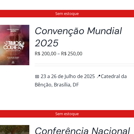
Sem estoque
Convenção Mundial
2025
Faixa
R$
200,00
–
R$
250,00
de
preço:
📅 23 a 26 de Julho de 2025 📍Catedral da
R$200,00
Bênção, Brasília, DF
através
R$250,00
Sem estoque
Conferência Nacional