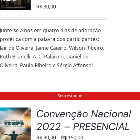
R$
30,00
Junte-se a nós em quatro dias de adoração
profética com a palavra dos participantes:
Jair de Oliveira, Jaime Caieiro, Wilson Ribeiro,
Ruth Brunelli, A. C. Palaroni, Daniel de
Oliveira, Paulo Ribeiro e Sérgio Affonso!
Sem estoque
Convenção Nacional
2022 – PRESENCIAL
Faixa
R$
30,00
–
R$
150,00