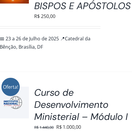
BISPOS E APÓSTOLOS
R$
250,00
📅 23 a 26 de Julho de 2025 📍Catedral da
Bênção, Brasília, DF
Oferta!
Curso de
Desenvolvimento
Ministerial – Módulo I
O
O
R$
1.000,00
R$
1.440,00