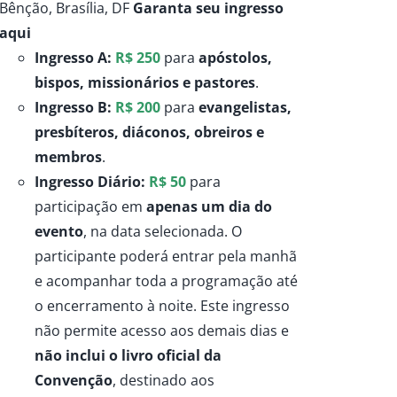
Bênção, Brasília, DF
Garanta seu ingresso
através
aqui
R$250,00
Ingresso A:
R$ 250
para
apóstolos,
bispos, missionários e pastores
.
Ingresso B:
R$ 200
para
evangelistas,
presbíteros, diáconos, obreiros e
membros
.
Ingresso Diário:
R$ 50
para
participação em
apenas um dia do
evento
, na data selecionada. O
participante poderá entrar pela manhã
e acompanhar toda a programação até
o encerramento à noite. Este ingresso
não permite acesso aos demais dias e
não inclui o livro oficial da
Convenção
, destinado aos