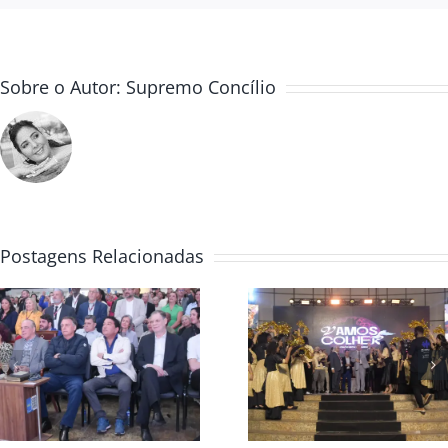
Sobre o Autor:
Supremo Concílio
Postagens Relacionadas
Convenção Global
Casa da Bênç
2025 colheita e
abre Convenç
avivamento
Global 2025