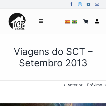
Ir
para
o
conteúdo
Alternar
de
navegação
Quem Somos
Viagens do SCT –
Notícias
Setembro 2013
Mídia
Anterior
Próximo
Contato