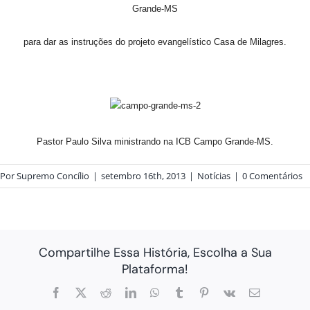
Grande-
MS
para dar as instruções do projeto evangelístico Casa de Milagres.
Pastor Paulo Silva ministrando na ICB Campo Grande-MS.
Por
Supremo Concílio
|
setembro 16th, 2013
|
Notícias
|
0 Comentários
Compartilhe Essa História, Escolha a Sua
Plataforma!
Facebook
X
Reddit
LinkedIn
WhatsApp
Tumblr
Pinterest
Vk
E-
mail